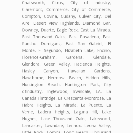
Chatsworth, Citrus, City of Industry,
Claremont, Commerce, City of Commerce,
Compton, Covina, Cudahy, Culver City, Del
Aire, Desert View Highlands, Diamond Bar,
Downey, Duarte, Eagle Rock, East La Mirada,
East Thousand Oaks, East Pasadena, East
Rancho Domiguez, East San Gabriel, El
Monte, El Segundo, Elizabeth Lake, Encino,
Florence-Graham, Gardena, Glendale,
Glendora, Green Valley, Hacienda Heights,
Hasley Canyon, Hawaiian Gardens,
Hawthorne, Hermosa Beach, Hidden Hills,
Huntington Beach, Huntington Park, City
ofIndustry, Inglewood, Irwindale, LA, La
Cañada Flintridge, La Crescenta-Montrose, La
Habra Heights, La Mirada, La Puente, La
Verne, Ladera Heights, Laguna Hill, Lake
Hughes, Lake Thousand Oaks, Lakewood,
Lancaster, Lawndale, Lennox, Leona Valley,
Little Rock, Lomita, Long Beach, Thousand